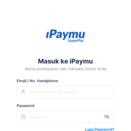
Dalam
30
Detik
Siap
Masuk ke iPaymu
Kelola pembayaran dan transaksi bisnis Anda
Menerima
Email / No. Handphone
Transaksi
Online
Password
Kami
membuat
Lupa Password?