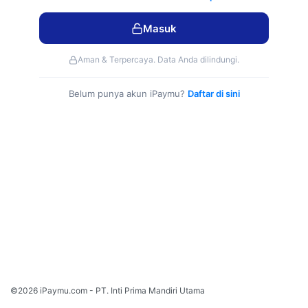
lebih
mudah,
Masuk
1
Akun
Aman & Terpercaya. Data Anda dilindungi.
untuk
semua
Belum punya akun iPaymu?
Daftar di sini
Bank,
jaringan
VISA,
MASTER
CARD,
Cash
on
Delivery
(COD),
Cicilan
©
2026
Tanpa
Paymu.com
PT. Inti
Kartu
rima
Kredit,
andiri
dan
tama
©
2026 iPaymu.com - PT. Inti Prima Mandiri Utama
Convenience